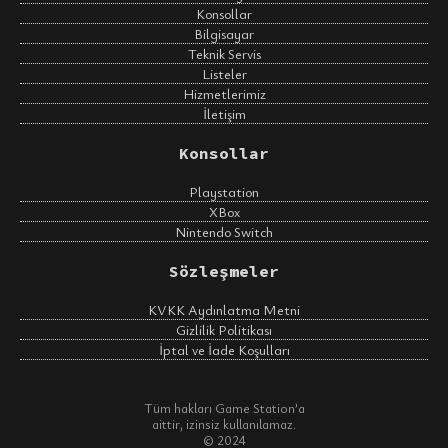
Konsollar
Bilgisayar
Teknik Servis
Listeler
Hizmetlerimiz
İletişim
Konsollar
Playstation
XBox
Nintendo Switch
Sözleşmeler
KVKK Aydınlatma Metni
Gizlilik Politikası
İptal ve İade Koşulları
Tüm hakları Game Station’a
aittir, izinsiz kullanılamaz.
© 2024