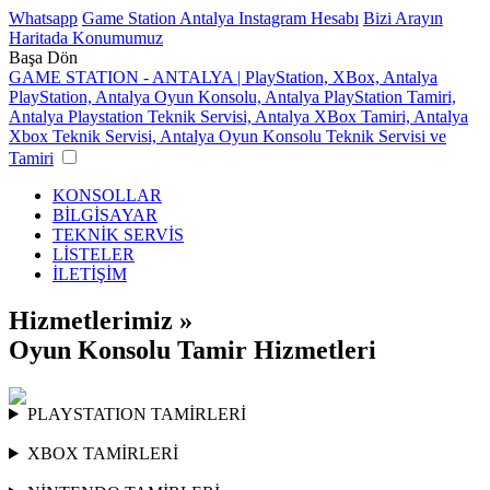
Whatsapp
Game Station Antalya Instagram Hesabı
Bizi Arayın
Haritada Konumumuz
Başa Dön
GAME STATION - ANTALYA | PlayStation, XBox, Antalya
PlayStation, Antalya Oyun Konsolu, Antalya PlayStation Tamiri,
Antalya Playstation Teknik Servisi, Antalya XBox Tamiri, Antalya
Xbox Teknik Servisi, Antalya Oyun Konsolu Teknik Servisi ve
Tamiri
KONSOLLAR
BİLGİSAYAR
TEKNİK SERVİS
LİSTELER
İLETİŞİM
Hizmetlerimiz »
Oyun Konsolu Tamir Hizmetleri
PLAYSTATION TAMİRLERİ
XBOX TAMİRLERİ